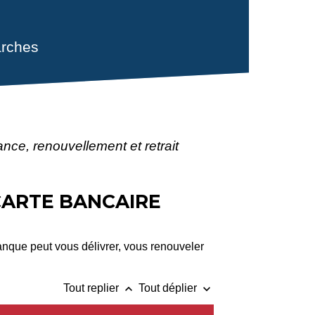
rches
ance, renouvellement et retrait
CARTE BANCAIRE
anque peut vous délivrer, vous renouveler
keyboard_arrow_up
keyboard_arrow_down
Tout replier
Tout déplier