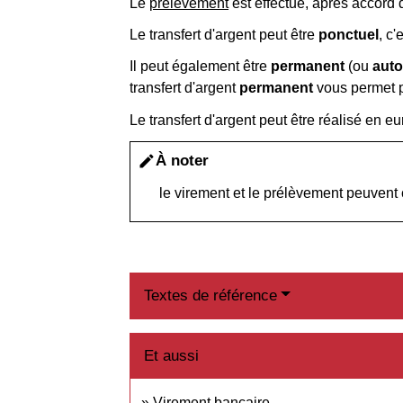
Le
prélèvement
est effectué, après accord 
Le transfert d'argent peut être
ponctuel
, c
Il peut également être
permanent
(ou
aut
transfert d'argent
permanent
vous permet p
Le transfert d'argent peut être réalisé en e
À noter
edit
le virement et le prélèvement peuvent c
Textes de référence
Et aussi
Virement bancaire