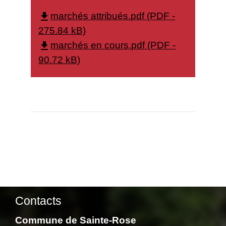
marchés attribués.pdf (PDF -
file_download
275.84 kB)
marchés en cours.pdf (PDF -
file_download
90.72 kB)
Contacts
Commune de Sainte-Rose