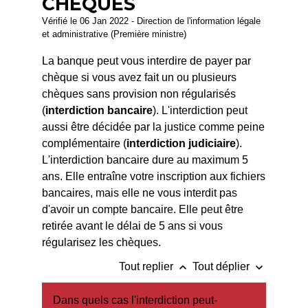
CHÈQUES
Vérifié le 06 Jan 2022 - Direction de l'information légale
et administrative (Première ministre)
La banque peut vous interdire de payer par
chèque si vous avez fait un ou plusieurs
chèques sans provision non régularisés
(
interdiction bancaire
). L'interdiction peut
aussi être décidée par la justice comme peine
complémentaire (
interdiction judiciaire
).
L'interdiction bancaire dure au maximum 5
ans. Elle entraîne votre inscription aux fichiers
bancaires, mais elle ne vous interdit pas
d'avoir un compte bancaire. Elle peut être
retirée avant le délai de 5 ans si vous
régularisez les chèques.
keyboard_arrow_up
keyboard_arrow_down
Tout replier
Tout déplier
Dans quels cas l'interdiction peut-