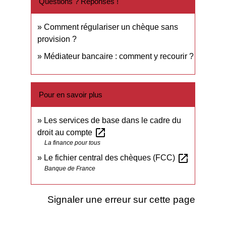
Questions ? Réponses !
Comment régulariser un chèque sans
provision ?
Médiateur bancaire : comment y recourir ?
Pour en savoir plus
Les services de base dans le cadre du
open_in_new
droit au compte
La finance pour tous
open_in_new
Le fichier central des chèques (FCC)
Banque de France
Signaler une erreur sur cette page