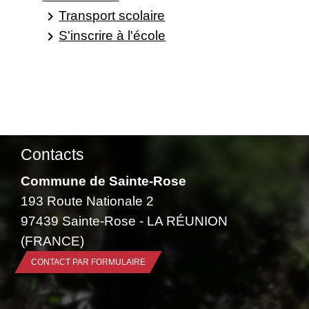
Transport scolaire
keyboard_arrow_right
S'inscrire à l'école
keyboard_arrow_right
Contacts
Commune de Sainte-Rose
193 Route Nationale 2
97439 Sainte-Rose - LA RÉUNION
(FRANCE)
CONTACT PAR FORMULAIRE