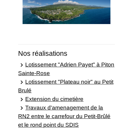
Nos réalisations
Lotissement "Adrien Payet" à Piton
keyboard_arrow_right
Sainte-Rose
Lotissement "Plateau noir" au Petit
keyboard_arrow_right
Brulé
Extension du cimetière
keyboard_arrow_right
Travaux d'amenagement de la
keyboard_arrow_right
RN2 entre le carrefour du Petit-Brûlé
et le rond point du SDIS