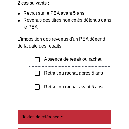
2 cas suivants :
Retrait sur le PEA avant 5 ans
Revenus des
titres non cotés
détenus dans
le PEA
L'imposition des revenus d'un PEA dépend
de la date des retraits.
check_box_outline_blank
Absence de retrait ou rachat
check_box_outline_blank
Retrait ou rachat après 5 ans
check_box_outline_blank
Retrait ou rachat avant 5 ans
Textes de référence