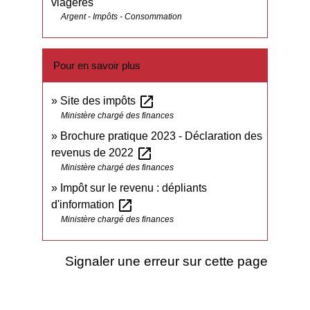
viagères
Argent - Impôts - Consommation
Pour en savoir plus
open_in_new
Site des impôts
Ministère chargé des finances
Brochure pratique 2023 - Déclaration des
open_in_new
revenus de 2022
Ministère chargé des finances
Impôt sur le revenu : dépliants
open_in_new
d'information
Ministère chargé des finances
Signaler une erreur sur cette page