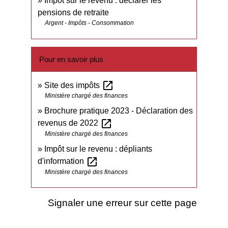
Impôt sur le revenu : déclarer les
pensions de retraite
Argent - Impôts - Consommation
Pour en savoir plus
open_in_new
Site des impôts
Ministère chargé des finances
Brochure pratique 2023 - Déclaration des
open_in_new
revenus de 2022
Ministère chargé des finances
Impôt sur le revenu : dépliants
open_in_new
d'information
Ministère chargé des finances
Signaler une erreur sur cette page