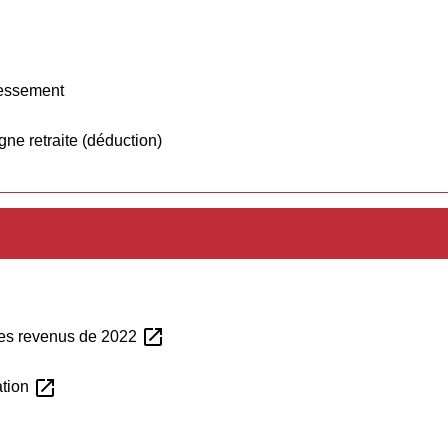
éressement
gne retraite (déduction)
open_in_new
des revenus de 2022
open_in_new
ation