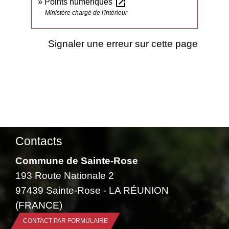
open_in_new
Points numériques
Ministère chargé de l'intérieur
Signaler une erreur sur cette page
Contacts
Commune de Sainte-Rose
193 Route Nationale 2
97439 Sainte-Rose - LA RÉUNION
(FRANCE)
CONTACT PAR FORMULAIRE