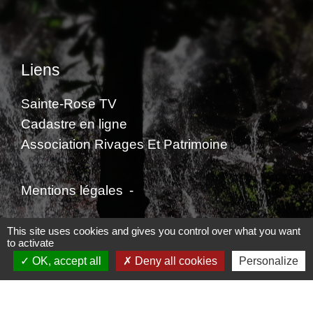
Liens
Sainte-Rose TV
Cadastre en ligne
Association Rivages Et Patrimoine
Mentions légales
-
Politique de confidentialité
-
Accessibilité
-
This site uses cookies and gives you control over what you want
to activate
Plan du site
-
Gestion des cookies
OK, accept all
Deny all cookies
Personalize
Site créé en partenariat avec Réseau des Communes