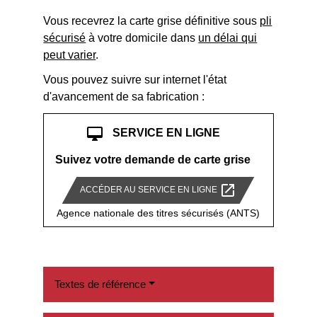
Vous recevrez la carte grise définitive sous
pli
sécurisé
à votre domicile dans
un délai qui
peut varier
.
Vous pouvez suivre sur internet l'état
d'avancement de sa fabrication :
desktop_mac
SERVICE EN LIGNE
Suivez votre demande de carte grise
open_in_new
ACCÉDER AU SERVICE EN LIGNE
Agence nationale des titres sécurisés (ANTS)
Textes de référence