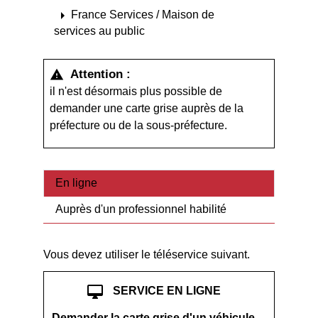
arrow_right
France Services / Maison de
services au public
Attention :
warning
il n'est désormais plus possible de
demander une carte grise auprès de la
préfecture ou de la sous-préfecture.
En ligne
Auprès d'un professionnel habilité
Vous devez utiliser le téléservice suivant.
desktop_mac
SERVICE EN LIGNE
Demander la carte grise d'un véhicule