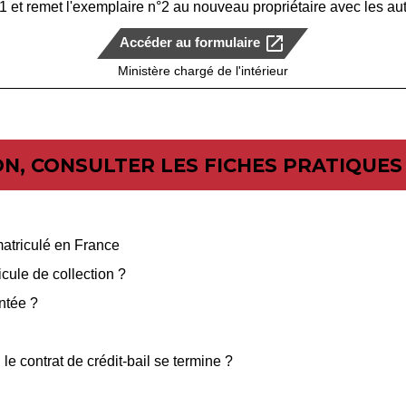
 et remet l'exemplaire n°2 au nouveau propriétaire avec les au
open_in_new
Accéder au formulaire
Ministère chargé de l'intérieur
N, CONSULTER LES FICHES PRATIQUES 
mmatriculé en France
cule de collection ?
ntée ?
le contrat de crédit-bail se termine ?