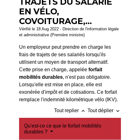
TRAJETS DU SALARIÉ
EN VÉLO,
COVOITURAGE,...
Vérifié le 18 Aug 2022 - Direction de l'information légale
et administrative (Première ministre)
Un employeur peut prendre en charge les
frais de trajets de ses salariés lorsqu'ils
utilisent un moyen de transport alternatif.
Cette prise en charge, appelée
forfait
mobilités durables
, n'est pas obligatoire.
Lorsqu'elle est mise en place, elle est
exonérée d'impôt et de cotisations. Ce forfait
remplace l'indemnité kilométrique vélo (IKV).
keyboard_arrow_up
keyboard_arrow_down
Tout replier
Tout déplier
Qu'est-ce ce que le forfait mobilités
durables ?