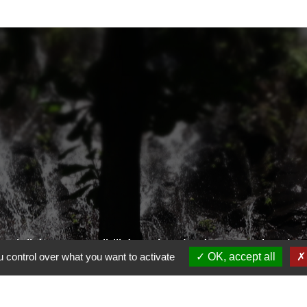
ntialité
-
Accessibilité
-
Plan du site
-
Gestion des
 control over what you want to activate
OK, accept all
Site créé en partenariat avec Réseau des Communes