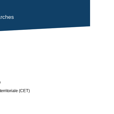
rches
e
erritoriale (CET)