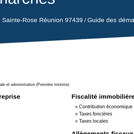
il Sainte-Rose Réunion 97439
Guide des déma
/
gale et administrative (Première ministre)
treprise
Fiscalité immobilièr
Contribution économique t
Taxes foncières
Taxes locales
Allègements fiscaux