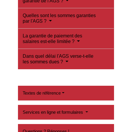
garantie de l'AGS ?
Quelles sont les sommes garanties
par l'AGS ?
La garantie de paiement des
salaires est-elle limitée ?
Dans quel délai l'AGS verse-t-elle
les sommes dues ?
Textes de référence
Services en ligne et formulaires
Questions ? Réponses !