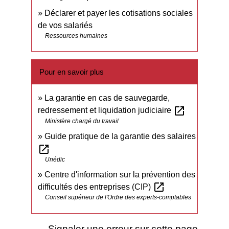
Déclarer et payer les cotisations sociales
de vos salariés
Ressources humaines
Pour en savoir plus
La garantie en cas de sauvegarde,
open_in_new
redressement et liquidation judiciaire
Ministère chargé du travail
Guide pratique de la garantie des salaires
open_in_new
Unédic
Centre d'information sur la prévention des
open_in_new
difficultés des entreprises (CIP)
Conseil supérieur de l'Ordre des experts-comptables
Signaler une erreur sur cette page