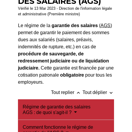
DES SALAIRES (AGS)
Vérifié le 13 Mar 2023 - Direction de l'information légale
et administrative (Première ministre)
Le régime de la
garantie des salaires
(
AGS
)
permet de garantir le paiement des sommes
dues aux salariés (salaires, préavis,
indemnités de rupture, etc.) en cas de
procédure de sauvegarde, de
redressement judiciaire ou de liquidation
judiciaire.
Cette garantie est financée par une
cotisation patronale
obligatoire
pour tous les
employeurs.
keyboard_arrow_up
keyboard_arrow_down
Tout replier
Tout déplier
Régime de garantie des salaires
AGS : de quoi s'agit-il ?
Comment fonctionne le régime de