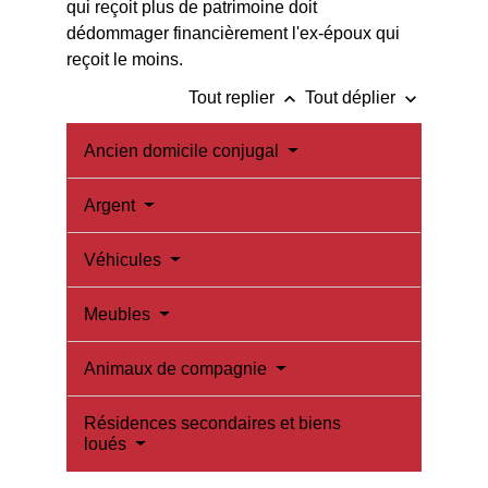
qui reçoit plus de patrimoine doit
dédommager financièrement l'ex-époux qui
reçoit le moins.
keyboard_arrow_up
keyboard_arrow_down
Tout replier
Tout déplier
Ancien domicile conjugal
Argent
Véhicules
Meubles
Animaux de compagnie
Résidences secondaires et biens
loués