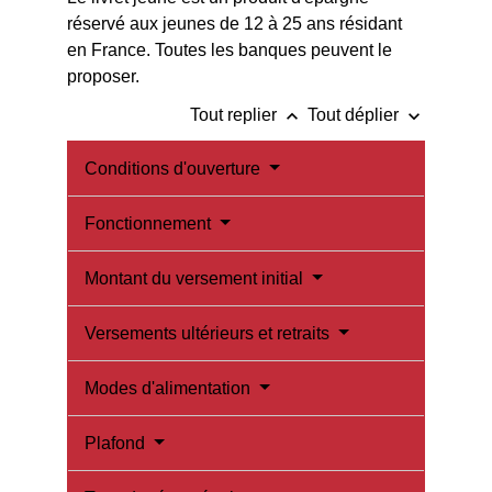
réservé aux jeunes de 12 à 25 ans résidant
en France. Toutes les banques peuvent le
proposer.
keyboard_arrow_up
keyboard_arrow_down
Tout replier
Tout déplier
Conditions d'ouverture
Fonctionnement
Montant du versement initial
Versements ultérieurs et retraits
Modes d'alimentation
Plafond