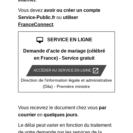
Vous devez
avoir ou créer un compte
Service-Public.fr
ou
utiliser
FranceConnect
.
desktop_mac
SERVICE EN LIGNE
Demande d'acte de mariage (célébré
en France) - Service gratuit
open_in_new
ACCÉDER AU SERVICE EN LIGNE
Direction de l'information légale et administrative
(Dila) - Première ministre
Vous recevrez le document chez vous
par
courrier
en
quelques jours
.
Le délai peut varier en fonction du traitement
de votre demande par les services de la