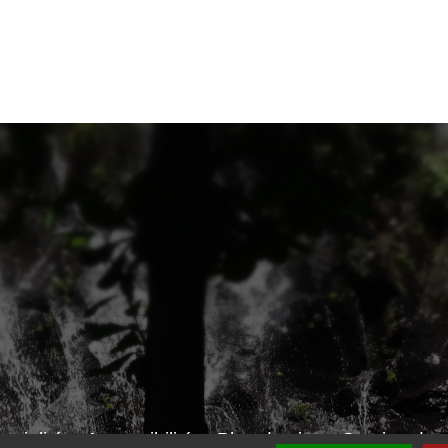
ntialité
-
Accessibilité
-
Plan du site
-
Gestion des