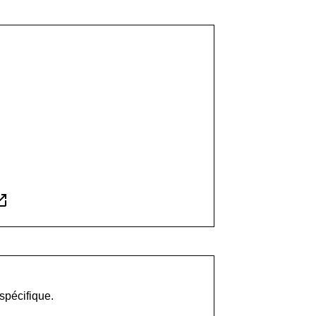
in_new
 spécifique.