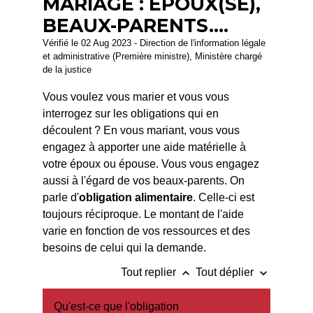
MARIAGE : ÉPOUX(SE),
BEAUX-PARENTS....
Vérifié le 02 Aug 2023 - Direction de l'information légale
et administrative (Première ministre), Ministère chargé
de la justice
Vous voulez vous marier et vous vous
interrogez sur les obligations qui en
découlent ? En vous mariant, vous vous
engagez à apporter une aide matérielle à
votre époux ou épouse. Vous vous engagez
aussi à l'égard de vos beaux-parents. On
parle d'
obligation alimentaire
. Celle-ci est
toujours réciproque. Le montant de l'aide
varie en fonction de vos ressources et des
besoins de celui qui la demande.
keyboard_arrow_up
keyboard_arrow_down
Tout replier
Tout déplier
Qu'est-ce que l'obligation