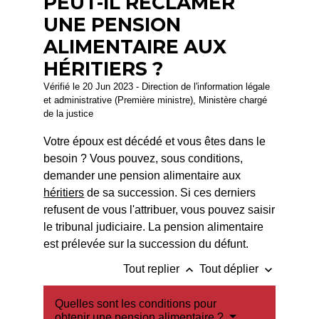
PEUT-IL RÉCLAMER
UNE PENSION
ALIMENTAIRE AUX
HÉRITIERS ?
Vérifié le 20 Jun 2023 - Direction de l'information légale
et administrative (Première ministre), Ministère chargé
de la justice
Votre époux est décédé et vous êtes dans le
besoin ? Vous pouvez, sous conditions,
demander une pension alimentaire aux
héritiers
de sa succession. Si ces derniers
refusent de vous l'attribuer, vous pouvez saisir
le tribunal judiciaire. La pension alimentaire
est prélevée sur la succession du défunt.
keyboard_arrow_up
keyboard_arrow_down
Tout replier
Tout déplier
Quelles sont les conditions pour
obtenir une pension alimentaire ?