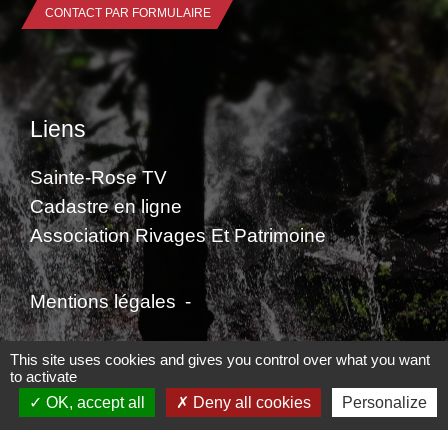
CONTACT PAR FORMULAIRE
Liens
Sainte-Rose TV
Cadastre en ligne
Association Rivages Et Patrimoine
Mentions légales
-
Politique de confidentialité
-
Accessibilité
-
This site uses cookies and gives you control over what you want
to activate
Plan du site
-
Gestion des cookies
OK, accept all
Deny all cookies
Personalize