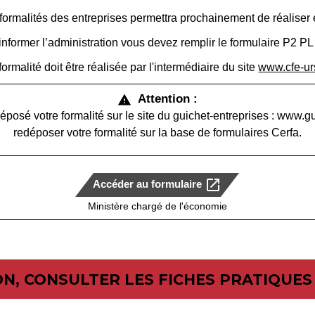
ormalités des entreprises permettra prochainement de réaliser e
informer l’administration vous devez remplir le formulaire P2 PL
formalité doit être réalisée par l'intermédiaire du site
www.cfe-urs
Attention :
warning
éposé votre formalité sur le site du guichet-entreprises : www.gu
redéposer votre formalité sur la base de formulaires Cerfa.
open_in_new
Accéder au formulaire
Ministère chargé de l'économie
N, CONSULTER LES FICHES PRATIQUES 