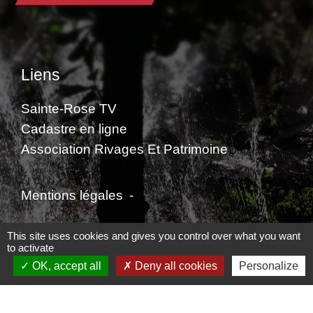
Liens
Sainte-Rose TV
Cadastre en ligne
Association Rivages Et Patrimoine
Mentions légales
-
Politique de confidentialité
-
Accessibilité
-
This site uses cookies and gives you control over what you want
to activate
Plan du site
-
Gestion des cookies
OK, accept all
Deny all cookies
Personalize
Site créé en partenariat avec Réseau des Communes