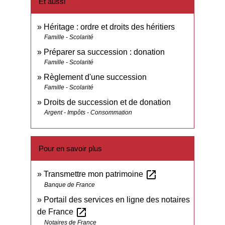
Et aussi
Héritage : ordre et droits des héritiers
Famille - Scolarité
Préparer sa succession : donation
Famille - Scolarité
Règlement d'une succession
Famille - Scolarité
Droits de succession et de donation
Argent - Impôts - Consommation
Pour en savoir plus
open_in_new
Transmettre mon patrimoine
Banque de France
Portail des services en ligne des notaires
open_in_new
de France
Notaires de France