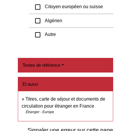
check_box_outline_blank
Citoyen européen ou suisse
check_box_outline_blank
Algérien
check_box_outline_blank
Autre
Textes de référence
Et aussi
Titres, carte de séjour et documents de
circulation pour étranger en France
Étranger - Europe
Signaler une erreur sur cette page