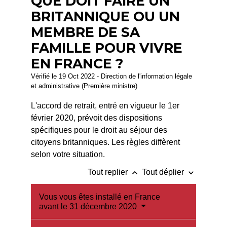
QUE DOIT FAIRE UN
BRITANNIQUE OU UN
MEMBRE DE SA
FAMILLE POUR VIVRE
EN FRANCE ?
Vérifié le 19 Oct 2022 - Direction de l'information légale
et administrative (Première ministre)
L'accord de retrait, entré en vigueur le 1
er
février 2020, prévoit des dispositions
spécifiques pour le droit au séjour des
citoyens britanniques. Les règles diffèrent
selon votre situation.
keyboard_arrow_up
keyboard_arrow_down
Tout replier
Tout déplier
Vous vous êtes installé en France
avant le 31 décembre 2020