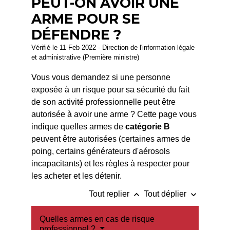
PEUT-ON AVOIR UNE
ARME POUR SE
DÉFENDRE ?
Vérifié le 11 Feb 2022 - Direction de l'information légale
et administrative (Première ministre)
Vous vous demandez si une personne
exposée à un risque pour sa sécurité du fait
de son activité professionnelle peut être
autorisée à avoir une arme ? Cette page vous
indique quelles armes de
catégorie B
peuvent être autorisées (certaines armes de
poing, certains générateurs d'aérosols
incapacitants) et les règles à respecter pour
les acheter et les détenir.
keyboard_arrow_up
keyboard_arrow_down
Tout replier
Tout déplier
Quelles armes en cas de risque
professionnel ?