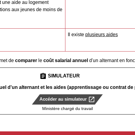
t une aide au logement
tions aux jeunes de moins de
Il existe
plusieurs aides
rmet de
comparer
le
coût salarial annuel
d'un alternant en fonc
assignment
SIMULATEUR
nuel d'un alternant et les aides (apprentissage ou contrat de
open_in_new
Accéder au simulateur
Ministère chargé du travail