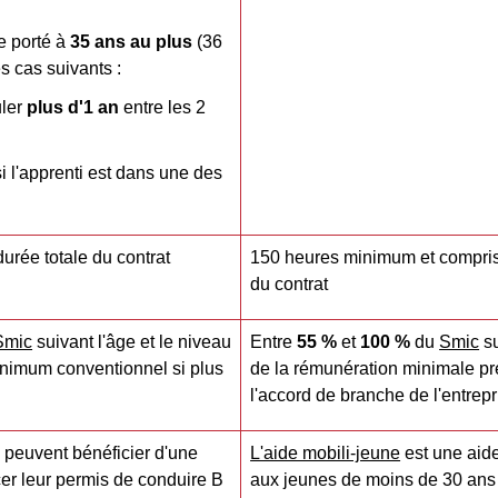
e porté à
35 ans au plus
(36
s cas suivants :
uler
plus d'1 an
entre les 2
i l'apprenti est dans une des
durée totale du contrat
150 heures minimum et compri
du contrat
Smic
suivant l'âge et le niveau
Entre
55 %
et
100 %
du
Smic
su
minimum conventionnel si plus
de la rémunération minimale pré
l'accord de branche de l'entrepr
 peuvent bénéficier d'une
L'aide mobili-jeune
est une aid
er leur permis de conduire B
aux jeunes de moins de 30 ans