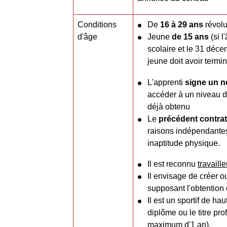
Conditions
De
16 à 29 ans
révolu
d'âge
Jeune
de 15 ans
(si l
scolaire et le 31 déce
jeune doit avoir term
L'apprenti
signe un n
accéder à un niveau d
déjà obtenu
Le
précédent contrat
raisons indépendantes
inaptitude physique.
Il est reconnu
travaill
Il envisage de créer o
supposant l'obtention
Il est un sportif de hau
diplôme ou le titre pr
maximum d'1 an).