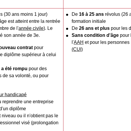
s (30 ans moins 1 jour)
De
16 à 25 ans
révolus (26 
'âge est atteint entre la rentrée
formation initiale
mbre de l'
année civile
). Le
De
26 ans et plus
pour les 
iné son année de 3
e
.
Sans condition d'âge
pour 
l'
AAH
et pour les personnes 
ouveau contrat
pour
(CUI)
e diplôme supérieur à celui
 a été rompu
pour des
 de sa volonté, ou pour
eur handicapé
u reprendre une entreprise
 d'un diplôme
t niveau ou il n'obtient pas le
ofessionnel visé (prolongation