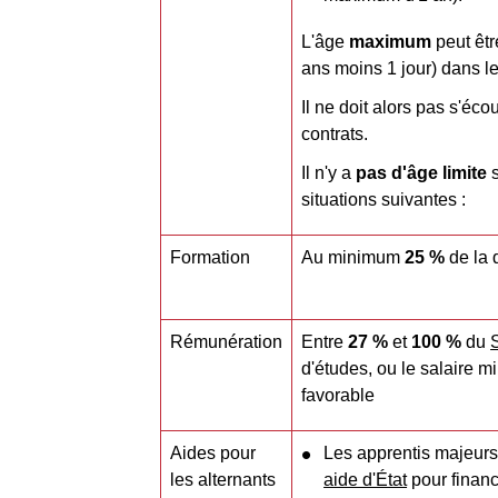
L'âge
maximum
peut êtr
ans moins 1 jour) dans le
Il ne doit alors pas s'éco
contrats.
Il n'y a
pas
d'âge limite
s
situations suivantes :
Formation
Au minimum
25 %
de la 
Rémunération
Entre
27 %
et
100 %
du
d'études, ou le salaire 
favorable
Aides pour
Les apprentis majeurs
les alternants
aide d'État
pour financ