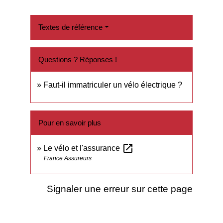
Textes de référence
Questions ? Réponses !
Faut-il immatriculer un vélo électrique ?
Pour en savoir plus
open_in_new
Le vélo et l'assurance
France Assureurs
Signaler une erreur sur cette page