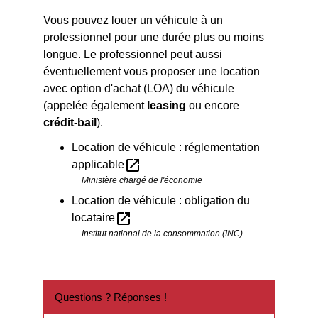
Vous pouvez louer un véhicule à un
professionnel pour une durée plus ou moins
longue. Le professionnel peut aussi
éventuellement vous proposer une location
avec option d'achat (LOA) du véhicule
(appelée également
leasing
ou encore
crédit-bail
).
Location de véhicule : réglementation
open_in_new
applicable
Ministère chargé de l'économie
Location de véhicule : obligation du
open_in_new
locataire
Institut national de la consommation (INC)
Questions ? Réponses !