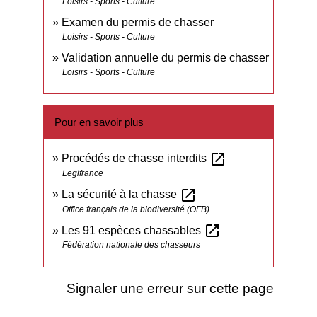
Loisirs - Sports - Culture
Examen du permis de chasser
Loisirs - Sports - Culture
Validation annuelle du permis de chasser
Loisirs - Sports - Culture
Pour en savoir plus
open_in_new
Procédés de chasse interdits
Legifrance
open_in_new
La sécurité à la chasse
Office français de la biodiversité (OFB)
open_in_new
Les 91 espèces chassables
Fédération nationale des chasseurs
Signaler une erreur sur cette page