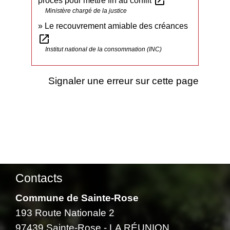
open_in_new
procès pour mettre fin au conflit
Ministère chargé de la justice
Le recouvrement amiable des créances
open_in_new
Institut national de la consommation (INC)
Signaler une erreur sur cette page
Contacts
Commune de Sainte-Rose
193 Route Nationale 2
97439 Sainte-Rose - LA RÉUNION