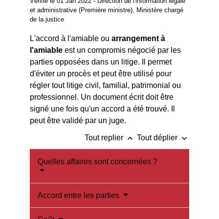
Vérifié le 01 Jan 2022 - Direction de l'information légale
et administrative (Première ministre), Ministère chargé
de la justice
L'accord à l'amiable ou
arrangement à
l'amiable
est un compromis négocié par les
parties opposées dans un litige. Il permet
d'éviter un procès et peut être utilisé pour
régler tout litige civil, familial, patrimonial ou
professionnel. Un document écrit doit être
signé une fois qu'un accord a été trouvé. Il
peut être validé par un juge.
keyboard_arrow_up
keyboard_arrow_down
Tout replier
Tout déplier
Quelles affaires sont concernées ?
Accord entre les parties