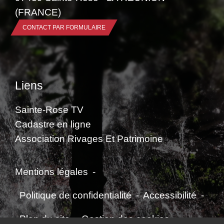
(FRANCE)
CONTACT PAR FORMULAIRE
Liens
Sainte-Rose TV
Cadastre en ligne
Association Rivages Et Patrimoine
Mentions légales
-
Politique de confidentialité
-
Accessibilité
-
Plan du site
-
Gestion des cookies