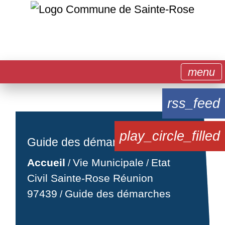
menu
rss_feed
play_circle_filled
Guide des démarches
Accueil
Vie Municipale
Etat
/
/
Civil Sainte-Rose Réunion
97439
Guide des démarches
/