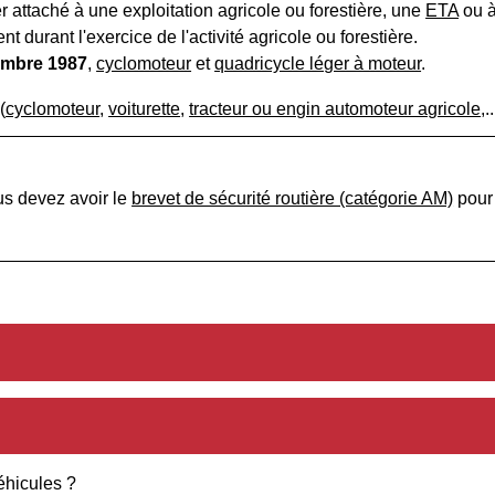
r attaché à une exploitation agricole ou forestière, une
ETA
ou 
 durant l'exercice de l'activité agricole ou forestière.
cembre 1987
,
cyclomoteur
et
quadricycle léger à moteur
.
(
cyclomoteur
,
voiturette
,
tracteur ou engin automoteur agricole
,..
us devez avoir le
brevet de sécurité routière (catégorie AM)
pour 
éhicules ?