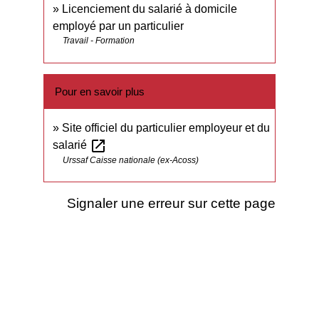
Licenciement du salarié à domicile
employé par un particulier
Travail - Formation
Pour en savoir plus
Site officiel du particulier employeur et du
open_in_new
salarié
Urssaf Caisse nationale (ex-Acoss)
Signaler une erreur sur cette page