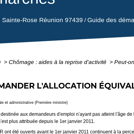
il Sainte-Rose Réunion 97439
Guide des déma
/
é
>
Chômage : aides à la reprise d'activité
>
Peut-on
MANDER L'ALLOCATION ÉQUIVA
ale et administrative (Première ministre)
 destinée aux demandeurs d'emploi n'ayant pas atteint l'âge de la
n'est plus attribuée depuis le 1
er
janvier 2011.
R ont été ouverts avant le 1
er
janvier 2011 continuent à la percev