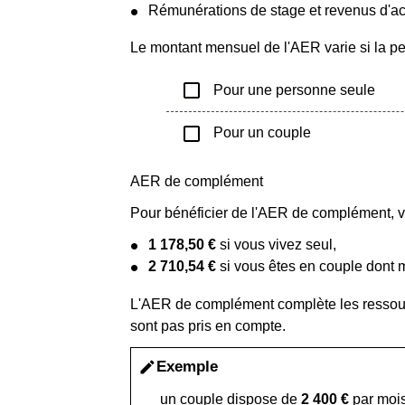
Rémunérations de stage et revenus d'ac
Le montant mensuel de l'AER varie si la p
check_box_outline_blank
Pour une personne seule
check_box_outline_blank
Pour un couple
AER de complément
Pour bénéficier de l'AER de complément, v
1 178,50 €
si vous vivez seul,
2 710,54 €
si vous êtes en couple dont
L'AER de complément complète les resso
sont pas pris en compte.
Exemple
edit
un couple dispose de
2 400 €
par moi