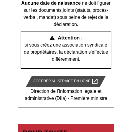
Aucune date de naissance
ne doit figurer
sur les documents joints (statuts, procès-
verbal, mandat) sous peine de rejet de la
déclaration.
Attention :
warning
si vous créez une
association syndicale
de propriétaires
, la déclaration s'effectue
différemment.
open_in_new
ACCÉDER AU SERVICE EN LIGNE
Direction de l'information légale et
administrative (Dila) - Première ministre