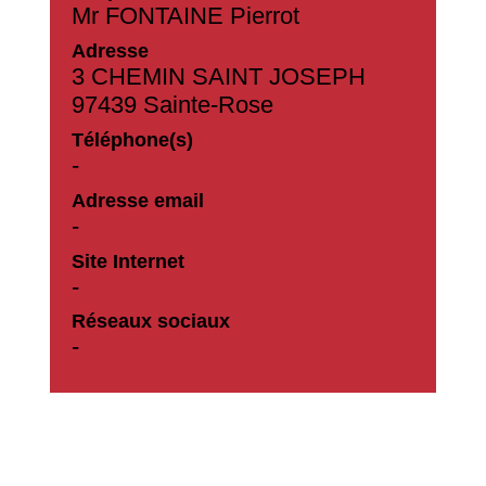
Mr FONTAINE Pierrot
Adresse
3 CHEMIN SAINT JOSEPH
97439 Sainte-Rose
Téléphone(s)
-
Adresse email
-
Site Internet
-
Réseaux sociaux
-