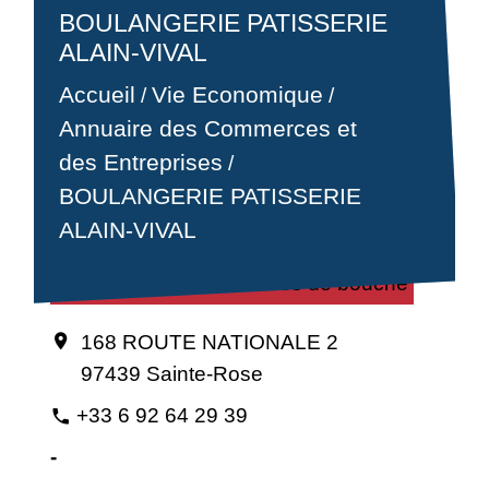
BOULANGERIE PATISSERIE
ALAIN-VIVAL
Accueil
Vie Economique
/
/
Annuaire des Commerces et
des Entreprises
/
BOULANGERIE PATISSERIE
ALAIN-VIVAL
Alimentation / Commerces de bouche
168 ROUTE NATIONALE 2
location_on
97439 Sainte-Rose
+33 6 92 64 29 39
phone
-