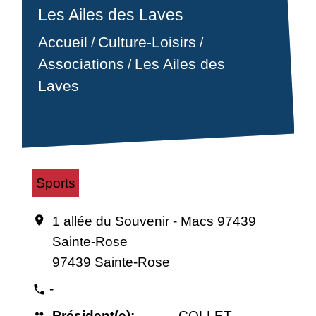
Les Ailes des Laves
Accueil
Culture-Loisirs
/
/
Associations
Les Ailes des
/
Laves
Sports
1 allée du Souvenir - Macs 97439
location_on
Sainte-Rose
97439 Sainte-Rose
-
phone
Président(e):
COLLET