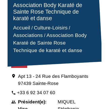
Association Body Karaté de
Sainte Rose Technique de
karaté et danse
Accueil
Culture-Loisirs
/
/
Associations
Association Body
/
Karaté de Sainte Rose
Technique de karaté et danse
Sports
Apt 13 - 24 Rue des Flamboyants
location_on
97439 Sainte-Rose
+33 6 92 34 07 60
phone
Président(e):
MIQUEL
people
Vice-
Stéphanie