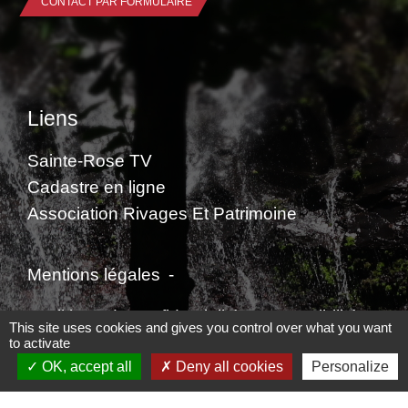
CONTACT PAR FORMULAIRE
Liens
Sainte-Rose TV
Cadastre en ligne
Association Rivages Et Patrimoine
Mentions légales
-
Politique de confidentialité
-
Accessibilité
-
This site uses cookies and gives you control over what you want
to activate
Plan du site
-
Gestion des cookies
OK, accept all
Deny all cookies
Personalize