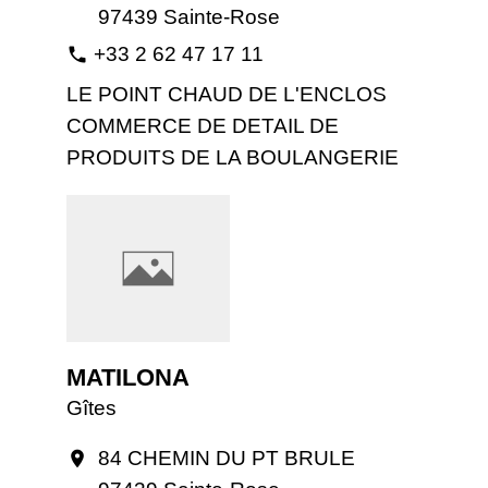
97439 Sainte-Rose
+33 2 62 47 17 11
phone
LE POINT CHAUD DE L'ENCLOS
COMMERCE DE DETAIL DE
PRODUITS DE LA BOULANGERIE
MATILONA
Gîtes
84 CHEMIN DU PT BRULE
location_on