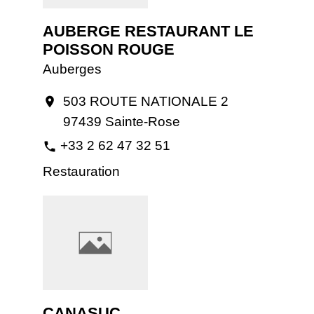
AUBERGE RESTAURANT LE
POISSON ROUGE
Auberges
503 ROUTE NATIONALE 2
location_on
97439 Sainte-Rose
+33 2 62 47 32 51
phone
Restauration
CANASUC