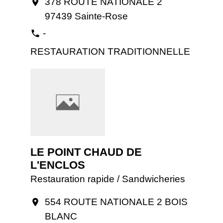
378 ROUTE NATIONALE 2
location_on
97439 Sainte-Rose
-
phone
RESTAURATION TRADITIONNELLE
LE POINT CHAUD DE
L'ENCLOS
Restauration rapide / Sandwicheries
554 ROUTE NATIONALE 2 BOIS
location_on
BLANC