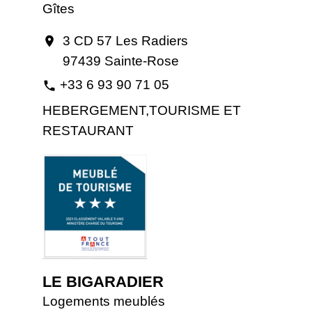
Gîtes
3 CD 57 Les Radiers
location_on
97439 Sainte-Rose
+33 6 93 90 71 05
phone
HEBERGEMENT,TOURISME ET
RESTAURANT
LE BIGARADIER
Logements meublés