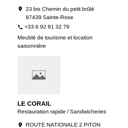
23 bis Chemin du petit brûlé
location_on
97439 Sainte-Rose
+33 6 92 81 32 79
phone
Meublé de tourisme et location
saisonnière
LE CORAIL
Restauration rapide / Sandwicheries
ROUTE NATIONALE 2 PITON
location_on